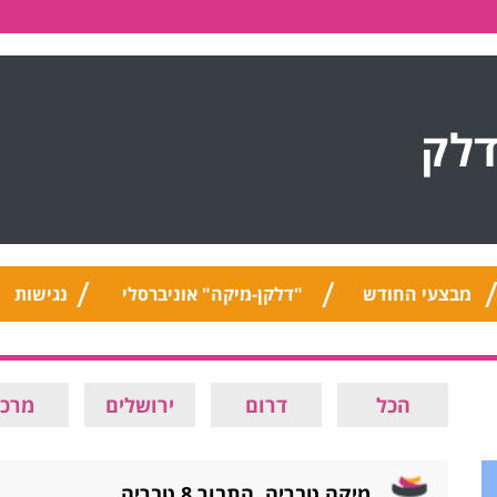
דלק
מבצעי החודש
"דלקן-מיקה" אוניברסלי
נגישות
הכל
דרום
ירושלים
מרכז
מיקה טבריה, התבור 8 טבריה