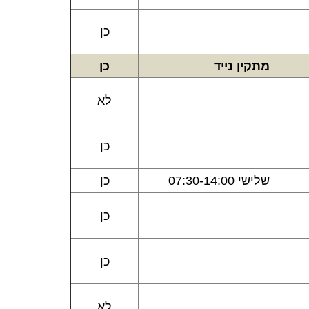
כן
מתקין נייד
כן
לא
כן
שלישי 07:30-14:00
כן
כן
כן
לא