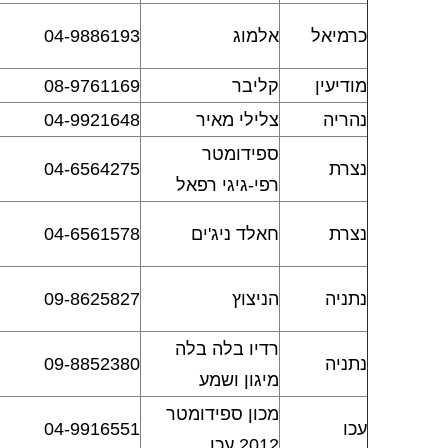
כרמיאל
אלמוג
04-9886193
מודיעין
קליבר
08-9761169
נהריה
צלילי מאיר
04-9921648
ספידומטר
נצרת
04-6564275
רפי-גיגי רפאל
נצרת
חאלד ניג'ים
04-6561578
נתניה
הניצוץ
09-8625827
רדיו בלה בלה
נתניה
09-8852380
מיגון ושמע
מכון ספידומטר
עכו
04-9916551
2012 עכו