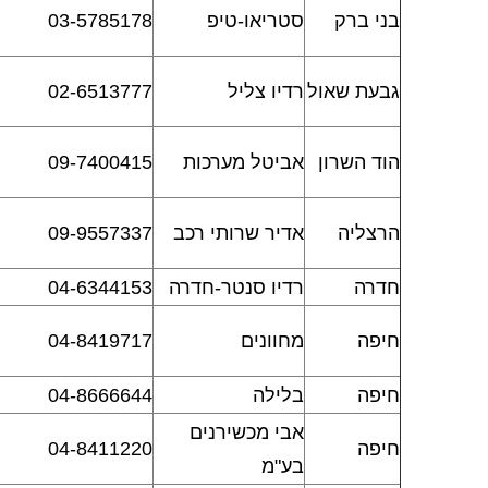
בני ברק
סטריאו-טיפ
03-5785178
גבעת שאול
רדיו צליל
02-6513777
הוד השרון
אביטל מערכות
09-7400415
הרצליה
אדיר שרותי רכב
09-9557337
חדרה
רדיו סנטר-חדרה
04-6344153
חיפה
מחוונים
04-8419717
חיפה
בלילה
04-8666644
אבי מכשירנים
חיפה
04-8411220
בע"מ