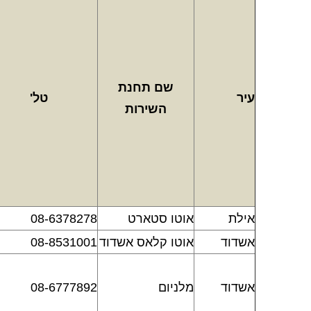
שם תחנת
עיר
טל'
השירות
אילת
אוטו סטארט
08-6378278
אשדוד
אוטו קלאס אשדוד
08-8531001
אשדוד
מלניום
08-6777892