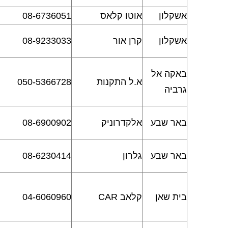
אשקלון
אוטו קלאס
08-6736051
אשקלון
קרן אור
08-9233033
באקה אל
א.ל התקנות
050-5366728
גרביה
באר שבע
אלקדרוניק
08-6900902
באר שבע
גלרון
08-6230414
בית שאן
קלאב CAR
04-6060960