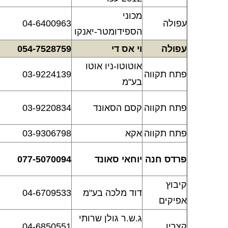
מכוני
עפולה
04-6400963
הספידומטר-יאנקו
עפולה
וי אס די
054-7528759
אוטוטו-ניו אוטו
פתח תקווה
03-9224139
בע"מ
פתח תקווה
קסם הסאונד
03-9220834
פתח תקווה
אקא
03-9306798
פרדס חנה
יוחאי סאונד
077-5070094
קיבוץ
דוד מלכה בע"מ
04-6709533
אפיקים
ג.ש.ר גולן שרותי
קצרין
04-6850551