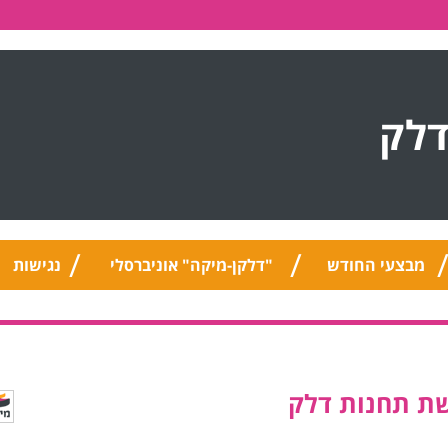
דלק
מבצעי החודש
"דלקן-מיקה" אוניברסלי
נגישות
שת תחנות דלק