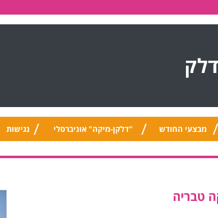
דלק
מבצעי החודש
"דלקן-מיקה" אוניברסלי
נגישות
ה טבריה