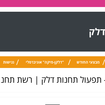
דלק
מבצעי החודש
"דלקן-מיקה" אוניברסלי
נגישות
 תפעול תחנות דלק | רשת תחנו