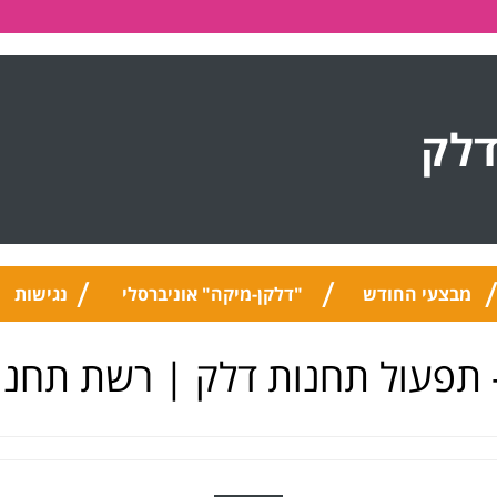
דלק
מבצעי החודש
"דלקן-מיקה" אוניברסלי
נגישות
 תפעול תחנות דלק | רשת תחנו