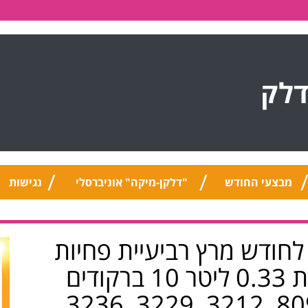
דלק
מבצעי החודש
"דלקן-מיקה" אוניברסלי
נגישות
חודש מרץ רביעיית פחיות
שוופס מוגז עדין/ פירות 0.33 ליטר 10 ברקודים
משתתפים: 8101, 8095, 3212, 3229, 3236,