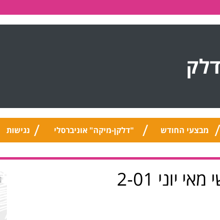
דלק
מבצעי החודש
"דלקן-מיקה" אוניברסלי
נגישות
י יוני 2-01