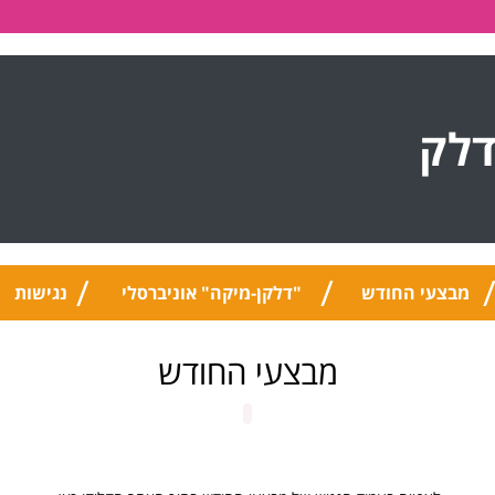
דלק
מבצעי החודש
"דלקן-מיקה" אוניברסלי
נגישות
מבצעי החודש