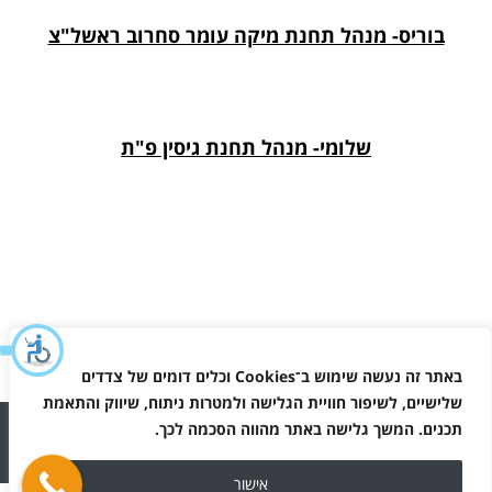
בוריס- מנהל תחנת מיקה עומר סחרוב ראשל"צ
שלומי- מנהל תחנת גיסין פ"ת
באתר זה נעשה שימוש ב־
Cookies
וכלים דומים של צדדים
שלישיים, לשיפור חוויית הגלישה ולמטרות ניתוח, שיווק והתאמת
תכנים. המשך גלישה באתר מהווה הסכמה לכך
.
כל הזכויות שמורות למיקה - תפעול תחנות דלק 2026 ©
אישור
מפת האתר